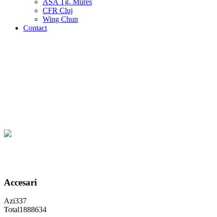
ASA Tg. Mures
CFR Cluj
Wing Chun
Contact
Accesari
Azi
337
Total
1888634