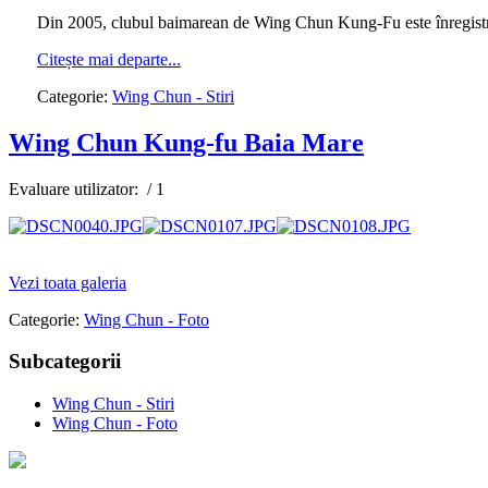
Din 2005, clubul baimarean de Wing Chun Kung-Fu este înregistrat l
Citește mai departe...
Categorie:
Wing Chun - Stiri
Wing Chun Kung-fu Baia Mare
Evaluare utilizator:
/ 1
AdmirorGallery 4.5.0
, author/s
Vasiljevski
&
Kekeljevic
.
Vezi toata galeria
Categorie:
Wing Chun - Foto
Subcategorii
Wing Chun - Stiri
Wing Chun - Foto