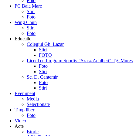
Foto
FC Baia Mare
Stiri
Foto
Wing Chun
Stiri
Foto
Educatie
Colegiul Gh. Lazar
Stiri
FOTO
Liceul cu Program Sportiv "Szasz Adalbert" Tg. Mures
Foto
Stiri
Sc. D. Cantemir
Foto
Stiri
Eveniment
Media
Selectionate
Timp liber
Foto
Video
Acte
Istoric