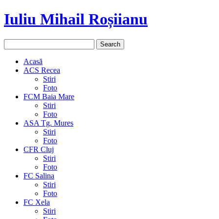
Iuliu Mihail Roșiianu
Acasă
ACS Recea
Stiri
Foto
FCM Baia Mare
Stiri
Foto
ASA Tg. Mures
Stiri
Foto
CFR Cluj
Stiri
Foto
FC Salina
Stiri
Foto
FC Xela
Stiri