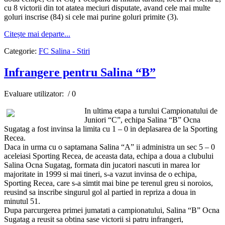
cu 8 victorii din tot atatea meciuri disputate, avand cele mai multe
goluri inscrise (84) si cele mai purine goluri primite (3).
Citește mai departe...
Categorie:
FC Salina - Stiri
Infrangere pentru Salina “B”
Evaluare utilizator:
/ 0
In ultima etapa a turului Campionatului de
Juniori “C”, echipa Salina “B” Ocna
Sugatag a fost invinsa la limita cu 1 – 0 in deplasarea de la Sporting
Recea.
Daca in urma cu o saptamana Salina “A” ii administra un sec 5 – 0
aceleiasi Sporting Recea, de aceasta data, echipa a doua a clubului
Salina Ocna Sugatag, formata din jucatori nascuti in marea lor
majoritate in 1999 si mai tineri, s-a vazut invinsa de o echipa,
Sporting Recea, care s-a simtit mai bine pe terenul greu si noroios,
reusind sa inscribe singurul gol al partied in repriza a doua in
minutul 51.
Dupa parcurgerea primei jumatati a campionatului, Salina “B” Ocna
Sugatag a reusit sa obtina sase victorii si patru infrangeri,