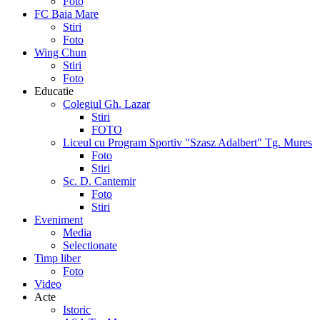
Foto
FC Baia Mare
Stiri
Foto
Wing Chun
Stiri
Foto
Educatie
Colegiul Gh. Lazar
Stiri
FOTO
Liceul cu Program Sportiv "Szasz Adalbert" Tg. Mures
Foto
Stiri
Sc. D. Cantemir
Foto
Stiri
Eveniment
Media
Selectionate
Timp liber
Foto
Video
Acte
Istoric