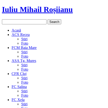
Iuliu Mihail Roșiianu
Acasă
ACS Recea
Stiri
Foto
FCM Baia Mare
Stiri
Foto
ASA Tg. Mures
Stiri
Foto
CFR Cluj
Stiri
Foto
FC Salina
Stiri
Foto
FC Xela
Stiri