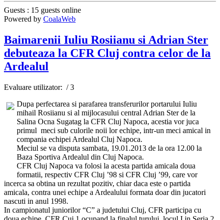
Guests : 15 guests online
Powered by
CoalaWeb
Baimarenii Iuliu Rosiianu si Adrian Ster
debuteaza la CFR Cluj contra celor de la
Ardealul
Evaluare utilizator:
/ 3
Dupa perfectarea si parafarea transferurilor portarului Iuliu
mihail Rosiianu si al mijlocasului central Adrian Ster de la
Salina Ocna Sugatag la CFR Cluj Napoca, acestia vor juca
primul meci sub culorile noii lor echipe, intr-un meci amical in
compania echipei Ardealul Cluj Napoca.
Meciul se va disputa sambata, 19.01.2013 de la ora 12.00 la
Baza Sportiva Ardealul din Cluj Napoca.
CFR Cluj Napoca va folosi la acesta partida amicala doua
formatii, respectiv CFR Cluj ’98 si CFR Cluj ’99, care vor
incerca sa obtina un rezultat pozitiv, chiar daca este o partida
amicala, contra unei echipe a Ardealului formata doar din jucatori
nascuti in anul 1998.
In campionatul juniorilor “C” a judetului Cluj, CFR participa cu
doua echipe, CFR Cuj 1 ocupand la finalul turului, locul I in Seria 2,