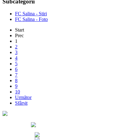
Subcategorii
FC Salina - Stiri
FC Salina - Foto
Start
Prec
1
2
3
4
5
6
7
8
9
10
Următor
Sfârșit