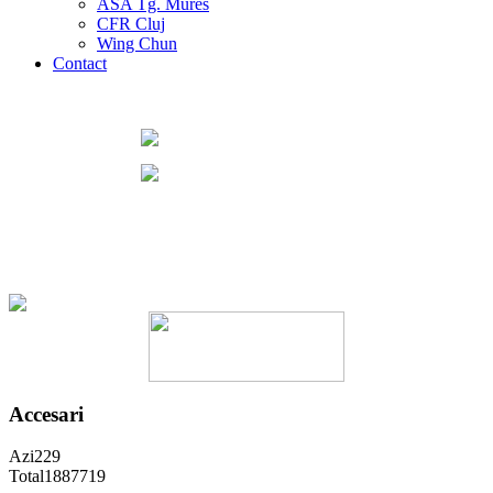
ASA Tg. Mures
CFR Cluj
Wing Chun
Contact
Accesari
Azi
229
Total
1887719